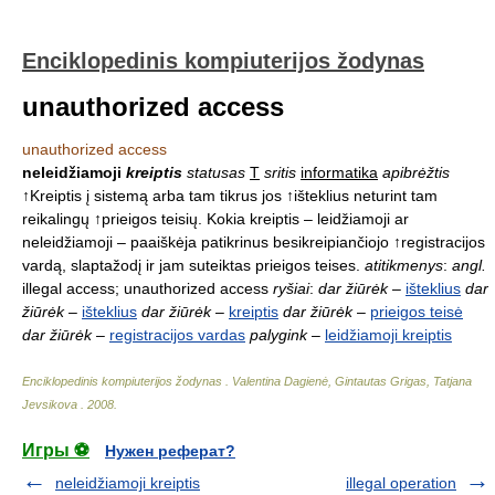
Enciklopedinis kompiuterijos žodynas
unauthorized access
unauthorized access
neleidžiamoji
kreiptis
statusas
T
sritis
informatika
apibrėžtis
↑Kreiptis į sistemą arba tam tikrus jos ↑išteklius neturint tam
reikalingų ↑prieigos teisių. Kokia kreiptis – leidžiamoji ar
neleidžiamoji – paaiškėja patikrinus besikreipiančiojo ↑registracijos
vardą, slaptažodį ir jam suteiktas prieigos teises.
atitikmenys
:
angl.
illegal access; unauthorized access
ryšiai
:
dar žiūrėk
–
išteklius
dar
žiūrėk
–
išteklius
dar žiūrėk
–
kreiptis
dar žiūrėk
–
prieigos teisė
dar žiūrėk
–
registracijos vardas
palygink
–
leidžiamoji kreiptis
Enciklopedinis kompiuterijos žodynas
.
Valentina Dagienė, Gintautas Grigas, Tatjana
Jevsikova
.
2008
.
Игры ⚽
Нужен реферат?
neleidžiamoji kreiptis
illegal operation