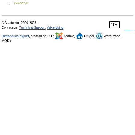
…
Wikipedia
© Academic, 2000-2026
18+
Contact us:
Technical Support
,
Advertising
Dictionaries export
, created on PHP,
Joomla,
Drupal,
WordPress,
MODx.