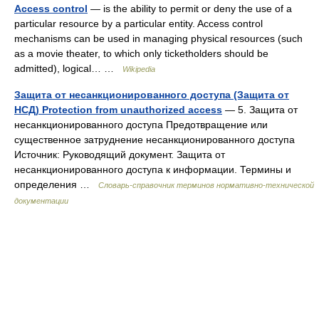
Access control
— is the ability to permit or deny the use of a
particular resource by a particular entity. Access control
mechanisms can be used in managing physical resources (such
as a movie theater, to which only ticketholders should be
admitted), logical… …
Wikipedia
Защита от несанкционированного доступа (Защита от
НСД) Protection from unauthorized access
— 5. Защита от
несанкционированного доступа Предотвращение или
существенное затруднение несанкционированного доступа
Источник: Руководящий документ. Защита от
несанкционированного доступа к информации. Термины и
определения …
Словарь-справочник терминов нормативно-технической
документации