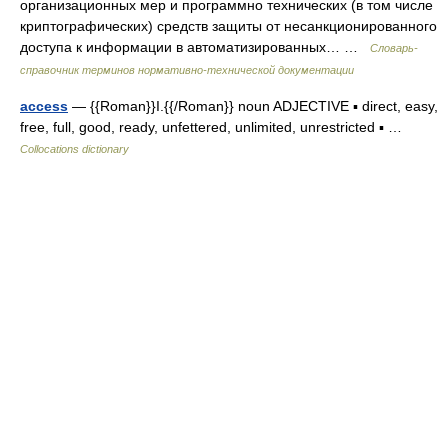
организационных мер и программно технических (в том числе
криптографических) средств защиты от несанкционированного
доступа к информации в автоматизированных… …
Словарь-
справочник терминов нормативно-технической документации
access
— {{Roman}}I.{{/Roman}} noun ADJECTIVE ▪ direct, easy,
free, full, good, ready, unfettered, unlimited, unrestricted ▪ …
Collocations dictionary