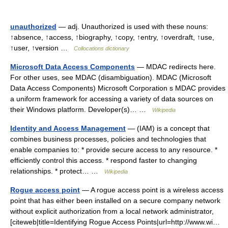
unauthorized
— adj. Unauthorized is used with these nouns:
↑absence, ↑access, ↑biography, ↑copy, ↑entry, ↑overdraft, ↑use,
↑user, ↑version …
Collocations dictionary
Microsoft Data Access Components
— MDAC redirects here.
For other uses, see MDAC (disambiguation). MDAC (Microsoft
Data Access Components) Microsoft Corporation s MDAC provides
a uniform framework for accessing a variety of data sources on
their Windows platform. Developer(s)… …
Wikipedia
Identity and Access Management
— (IAM) is a concept that
combines business processes, policies and technologies that
enable companies to: * provide secure access to any resource. *
efficiently control this access. * respond faster to changing
relationships. * protect… …
Wikipedia
Rogue access point
— A rogue access point is a wireless access
point that has either been installed on a secure company network
without explicit authorization from a local network administrator,
[citeweb|title=Identifying Rogue Access Points|url=http://www.wi…